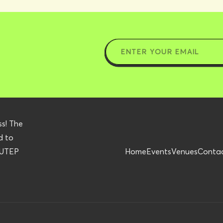
ss! The
d to
r UTEP
Home
Events
Venues
Conta