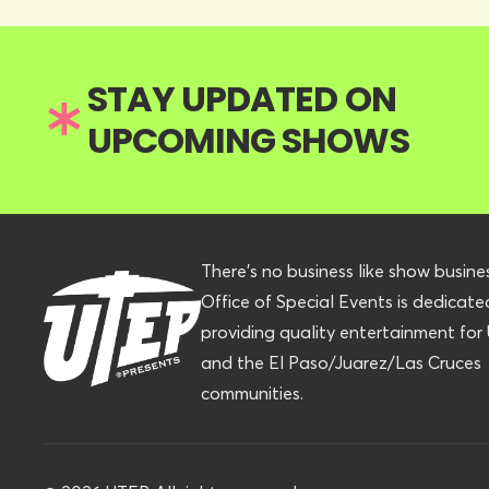
STAY UPDATED ON
UPCOMING SHOWS
There’s no business like show busine
Office of Special Events is dedicate
providing quality entertainment fo
and the El Paso/Juarez/Las Cruces
communities.