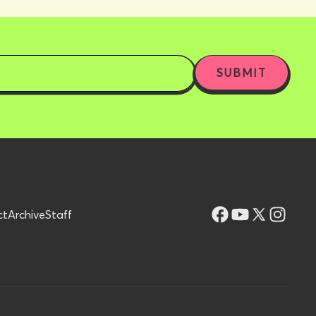
ct
Archive
Staff